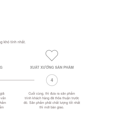
g khó tính nhất.
NG
XUẤT XƯỞNG SẢN PHẨM
4
giả
Cuối cùng, thì đưa ra sản phẩm
 vấn
trình khách hàng đã thỏa thuận trước
phẩm
đó. Sản phẩm phải chất lượng tốt nhất
hẩm
thì mới bàn giao.