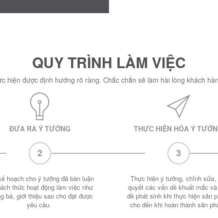
QUY TRÌNH LÀM VIỆC
hực hiện được định hướng rõ ràng. Chắc chắn sẽ làm hài lòng khách hàn
ĐƯA RA Ý TƯỞNG
THỰC HIỆN HÓA Ý TƯỞ
2
3
kế hoạch cho ý tưởng đã bàn luận
Thực hiện ý tưởng, chỉnh sửa, 
cách thức hoạt động làm việc như
quyết các vấn dề khuất mắc và
g bá, giới thiệu sao cho đạt được
đề phát sinh khi thực hiện sản 
yêu cầu.
cho đến khi hoàn thành sản p