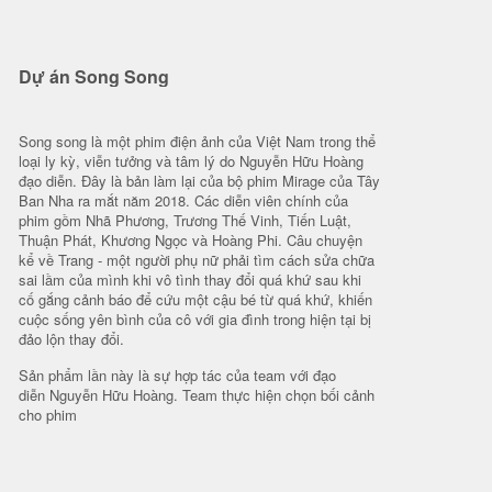
Dự án Song Song
Song song là một phim điện ảnh của Việt Nam trong thể
loại ly kỳ, viễn tưởng và tâm lý do Nguyễn Hữu Hoàng
đạo diễn. Đây là bản làm lại của bộ phim Mirage của Tây
Ban Nha ra mắt năm 2018. Các diễn viên chính của
phim gồm Nhã Phương, Trương Thế Vinh, Tiến Luật,
Thuận Phát, Khương Ngọc và Hoàng Phi. Câu chuyện
kể về Trang - một người phụ nữ phải tìm cách sửa chữa
sai lầm của mình khi vô tình thay đổi quá khứ sau khi
cố gắng cảnh báo để cứu một cậu bé từ quá khứ, khiến
cuộc sống yên bình của cô với gia đình trong hiện tại bị
đảo lộn thay đổi.
Sản phẩm lần này là sự hợp tác của team với đạo
diễn Nguyễn Hữu Hoàng. Team thực hiện chọn bối cảnh
cho phim