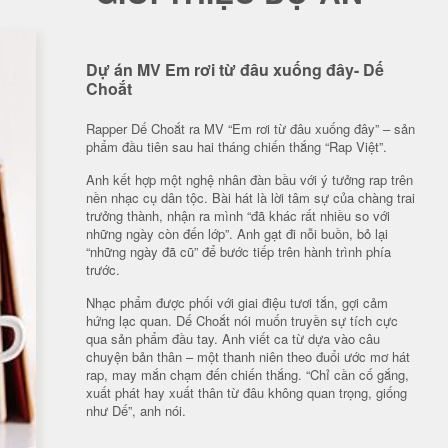
Dự án MV Em rơi từ đâu xuống đây- Dế
Choắt
Rapper Dế Choắt ra MV “Em rơi từ đâu xuống đây” – sản
phẩm đầu tiên sau hai tháng chiến thắng “Rap Việt”.
Anh kết hợp một nghệ nhân đàn bầu với ý tưởng rap trên
nền nhạc cụ dân tộc. Bài hát là lời tâm sự của chàng trai
trưởng thành, nhận ra mình “đã khác rất nhiều so với
những ngày còn đến lớp”. Anh gạt đi nỗi buồn, bỏ lại
“những ngày đã cũ” để bước tiếp trên hành trình phía
trước.
Nhạc phẩm được phối với giai điệu tươi tắn, gợi cảm
hứng lạc quan. Dế Choắt nói muốn truyền sự tích cực
qua sản phẩm đầu tay. Anh viết ca từ dựa vào câu
chuyện bản thân – một thanh niên theo đuổi ước mơ hát
rap, may mắn chạm đến chiến thắng. “Chỉ cần cố gắng,
xuất phát hay xuất thân từ đâu không quan trọng, giống
như Dế”, anh nói.