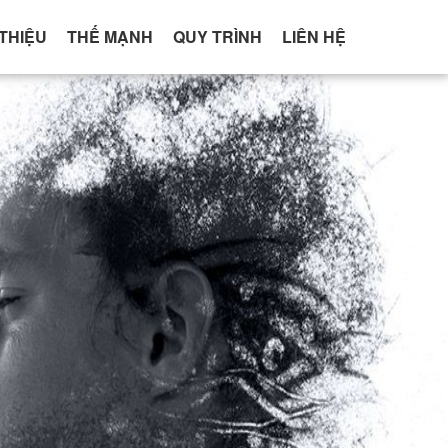
 THIỆU
THẾ MẠNH
QUY TRÌNH
LIÊN HỆ