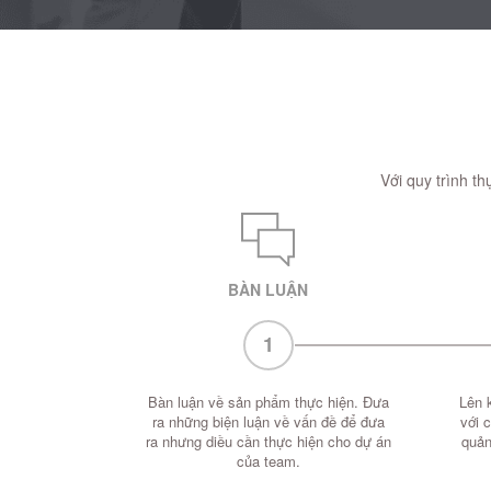
Với quy trình t
BÀN LUẬN
1
Bàn luận về sản phẩm thực hiện. Đưa
Lên 
ra những biện luận về vấn đề để đưa
với 
ra nhưng diều cần thực hiện cho dự án
quản
của team.