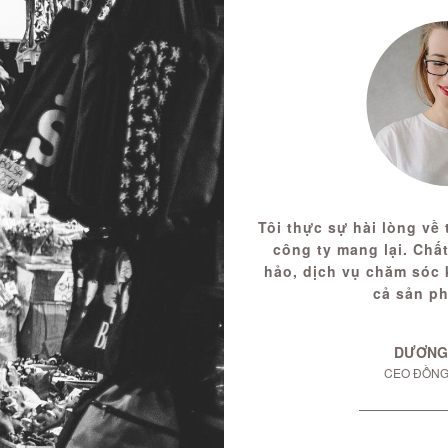
Tôi thực sự hài lòng về
công ty mang lại. Ch
hảo, dịch vụ chăm sóc 
cả sản p
DƯƠNG
CEO ĐỒNG